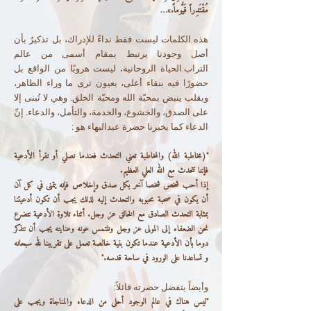
مُقْتَدِراً قَيُّوماً.»…
هذه الكلمات ليست فقط نداءً للإدراك، بل تذكيرٌ بأن
أصل وجودنا يرتبط بمقام أسمى من عالم
التراب.الحياة الروحانية، ليست هروبًا من الواقع بل
حضورًا فيه بنقاء أعلى، بعيون ترى ما وراء الظاهر،
وبقلب ينبض بمحبّة الله ومحبّة الخلق
.
وهي لا تُبنى إلا
على الصدق، والخشوع، والخدمة، والتأمل، والدعاء
.
إنّ
الدعاء كما يخبرنا
حضرة عبدالبهاء
هو
:
"(مخاطبة الله) والمخاطبة تعني التحدث فعندما نصلي أو نقرأ الأدعية
فإننا نتحدث مع الله العلي العظيم.
إذا أحب شخص شخصا آخر بكل صدق وإخلاص فإنه يتمنى في كل آن
أن يكون في صحبة محبوبه والتحدث إليه لذلك يجب أن تكون أدعيتنا
بمثابة التحدث الصادق مع الخالق عز وجل. أثناء تلاوة الأدعية نتضرع
نحن الضعفاء إلى المولى عز وجل ونلتمس عونه وعنايته يجب أن نتذكر
دوما بأن الأدعية عندما تكون بنية خالصة تعمل على تقريبنا لله سبحانه
و تساعدنا على الورود في ساحة قدسه."
وأيضاً يتفضل حضرته قائلاً
:
"ليس هناك في عالم الوجود أحلى من الدعاء والمناجاة ويجب على