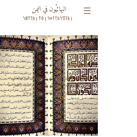
البهائيّون في اليمن
𐩱𐩡𐩨𐩠𐩱𐩺𐩺𐩥𐩬 | 𐩰𐩺 | 𐩱𐩡𐩺𐩣𐩬 |
"تدعو مبادئ الدين البهائي البشر جميعًا لتحقيق السلام العالمي،
والعيش في وحدةٍ ومحبةٍ كأعضاء عائلةٍ إنسانيةٍ واحدةٍ، والعمل معًا
لازدهار الحضارة الإنسانية ماديًا وروحانيًا"